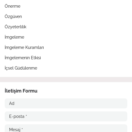
Önerme
Özgüven
Özyeterlilik
İmgeleme
İmgeleme Kuramları
İmgelemenin Etkisi
İçsel Güdülenme
İletişim Formu