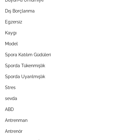
Duyun-u Umumiye
Dış Borçlanma
Egzersiz
Kaygı
Model
Spora Katılım Güdüleri
Sporda Tükenmişlik
Sporda Uyarılmışlık
Stres
sevda
ABD
Antrenman
Antrenör